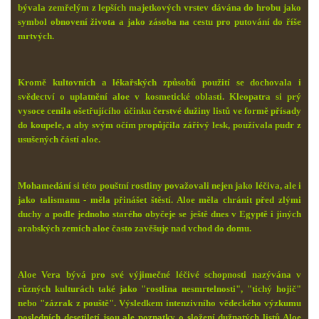
bývala zemřelým z lepších majetkových vrstev dávána do hrobu jako
symbol obnovení života a jako zásoba na cestu pro putování do říše
mrtvých.
Kromě kultovních a lékařských způsobů použití se dochovala i
svědectví o uplatnění aloe v kosmetické oblasti. Kleopatra si prý
vysoce cenila ošetřujícího účinku čerstvé dužiny listů ve formě přísady
do koupele, a aby svým očím propůjčila zářivý lesk, používala pudr z
usušených částí aloe.
Mohamedání si této pouštní rostliny považovali nejen jako léčiva, ale i
jako talismanu - měla přinášet štěstí. Aloe měla chránit před zlými
duchy a podle jednoho starého obyčeje se ještě dnes v Egyptě i jiných
arabských zemích aloe často zavěšuje nad vchod do domu.
Aloe Vera bývá pro své výjimečné léčivé schopnosti nazývána v
různých kulturách také jako "rostlina nesmrtelnosti", "tichý hojič"
nebo "zázrak z pouště". Výsledkem intenzivního vědeckého výzkumu
posledních desetiletí jsou ale poznatky o složení dužnatých listů Aloe