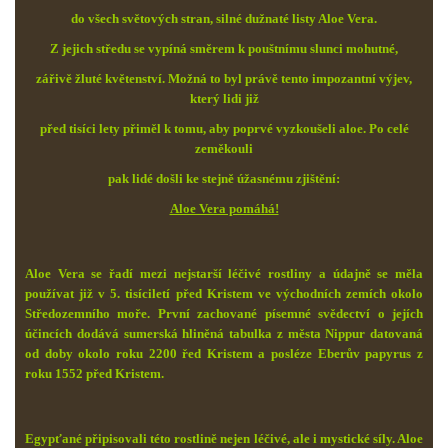
do všech světových stran, silné dužnaté listy Aloe Vera.
Z jejich středu se vypíná směrem k pouštnímu slunci mohutné,
zářivě žluté květenství. Možná to byl právě tento impozantní výjev,
který lidi již
před tisíci lety přiměl k tomu, aby poprvé vyzkoušeli aloe. Po celé
zeměkouli
pak lidé došli ke stejně úžasnému zjištění:
Aloe Vera pomáhá!
Aloe Vera se řadí mezi nejstarší léčivé rostliny a údajně se měla
používat již v 5. tisíciletí před Kristem ve východních zemích okolo
Středozemního moře. První zachované písemné svědectví o jejích
účincích dodává sumerská hliněná tabulka z města Nippur datovaná
od doby okolo roku 2200 řed Kristem a posléze Eberův papyrus z
roku 1552 před Kristem.
Egypťané připisovali této rostlině nejen léčivé, ale i mystické síly. Aloe