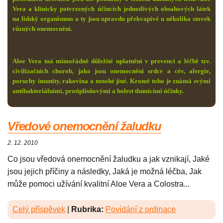
Vera a klinicky potvrzených účincích jednotlivých obsahových látek
na lidský organismus a ty jsou opravdu překvapivé u několika stovek
různých onemocnění.
Aloe Vera má mimořádně důležité uplatnění v prevenci a léčbě tzv.
civilizačních chorob, jako jsou onemocnění srdce a cév, alergie,
poruchy imunity, rakovina a mnohé jiné. Kromě toho je známá svými
antibakteriálními, protiplísňovými a bolest tlumícími účinky.
Vředové onemocnění žaludku
2. 12. 2010
Co jsou vředová onemocnění žaludku a jak vznikají, Jaké
jsou jejich příčiny a následky, Jaká je možná léčba, Jak
může pomoci užívání kvalitní Aloe Vera a Colostra...
Celý příspěvek
|
Rubrika:
Povídání z ordinace